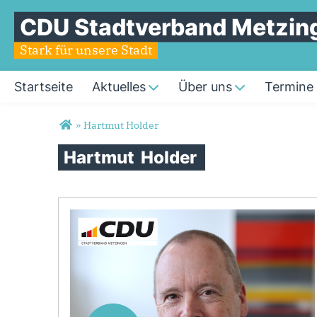
CDU Stadtverband Metzin
Stark für unsere Stadt
Startseite
Aktuelles
Über uns
Termine
Sie sind hier
»
Hartmut Holder
Hartmut
Holder