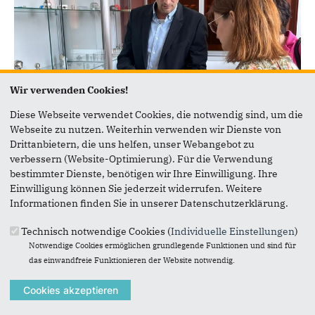
Wir verwenden Cookies!
Diese Webseite verwendet Cookies, die notwendig sind, um die
Webseite zu nutzen. Weiterhin verwenden wir Dienste von
Drittanbietern, die uns helfen, unser Webangebot zu
11.11.2024
verbessern (Website-Optimierung). Für die Verwendung
bestimmter Dienste, benötigen wir Ihre Einwilligung. Ihre
Besuch Firma Lechler GmbH
Einwilligung können Sie jederzeit widerrufen. Weitere
Ronja Kemmer MdB und Beauftragte der CDU-
Informationen finden Sie in unserer Datenschutzerklärung.
Bundestagsfraktion für Künstliche Intelligenz (KI)
besucht zwei Firmen in Metzingen
Technisch notwendige Cookies (
Individuelle Einstellungen
)
Notwendige Cookies ermöglichen grundlegende Funktionen und sind für
das einwandfreie Funktionieren der Website notwendig.